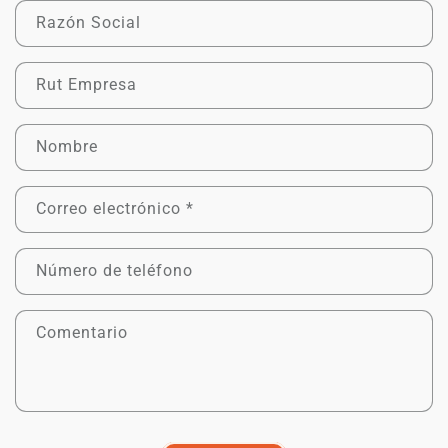
F
Razón Social
o
r
Rut Empresa
m
u
Nombre
l
a
Correo electrónico
*
r
i
Número de teléfono
o
d
Comentario
e
c
o