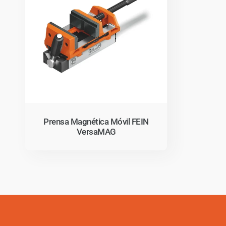
c
c
i
ó
Prensa Magnética Móvil FEIN
VersaMAG
n
: