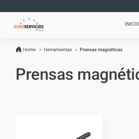
Ir
directamente
al contenido
INICI
Home
Herramientas
Prensas magnéticas
C
Prensas magnéti
o
l
e