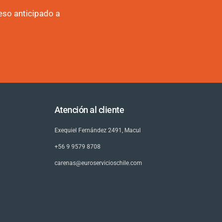
eso anticipado a
Atención al cliente
Exequiel Fernández 2491, Macul
+56 9 9579 8708
carenas@euroservicioschile.com