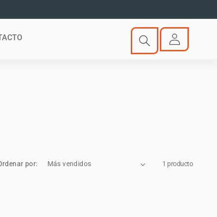
Iniciar
TACTO
sesión
Ordenar por:
1 producto