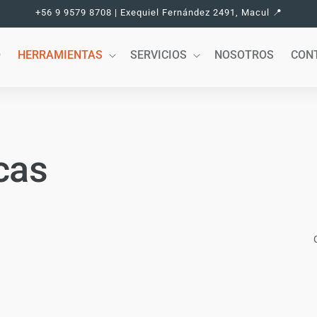
+56 9 9579 8708 | Exequiel Fernández 2491, Macul 📍
O
HERRAMIENTAS
SERVICIOS
NOSOTROS
CON
cas