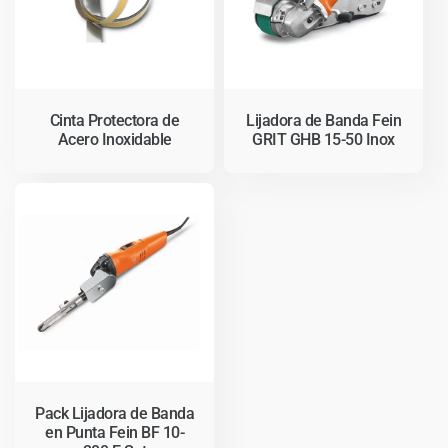
c
i
ó
Cinta Protectora de
Lijadora de Banda Fein
Acero Inoxidable
GRIT GHB 15-50 Inox
n
:
Pack Lijadora de Banda
en Punta Fein BF 10-