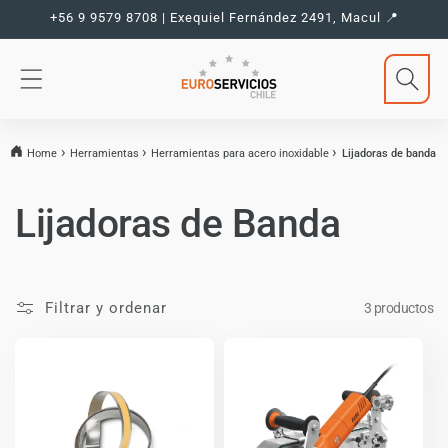
Ir
+56 9 9579 8708 | Exequiel Fernández 2491, Macul 📍
directamente
al contenido
Home
Herramientas
Herramientas para acero inoxidable
Lijadoras de banda
C
Lijadoras de Banda
o
l
Filtrar y ordenar
3 productos
e
c