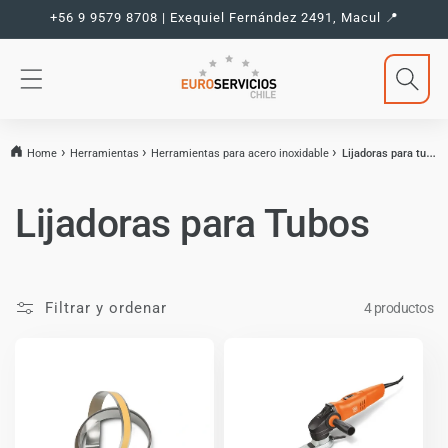
Ir
+56 9 9579 8708 | Exequiel Fernández 2491, Macul 📍
directamente
al contenido
Home
Herramientas
Herramientas para acero inoxidable
Lijadoras para tubos
C
Lijadoras para Tubos
o
l
Filtrar y ordenar
4 productos
e
c