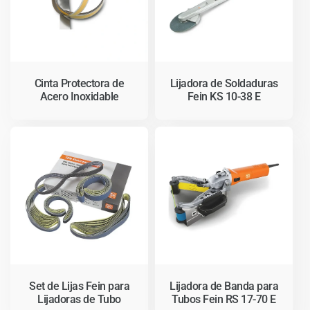
c
i
ó
Cinta Protectora de
Lijadora de Soldaduras
Acero Inoxidable
Fein KS 10-38 E
n
:
Set de Lijas Fein para
Lijadora de Banda para
Lijadoras de Tubo
Tubos Fein RS 17-70 E