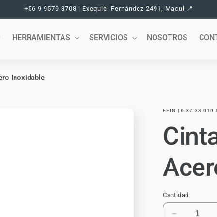
+56 9 9579 8708 | Exequiel Fernández 2491, Macul 📍
O
HERRAMIENTAS
SERVICIOS
NOSOTROS
CON
ero Inoxidable
FEIN | 6 37 33 010 
Cint
Acer
Cantidad