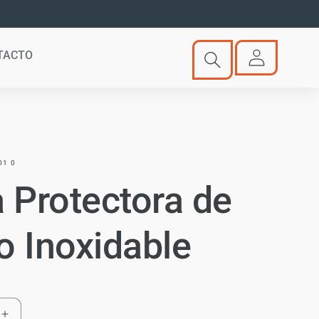
Iniciar
TACTO
sesión
01 0
a Protectora de
o Inoxidable