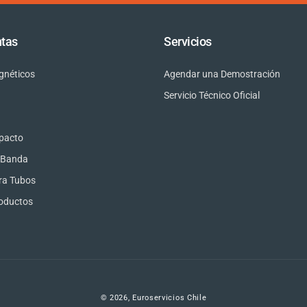
tas
Servicios
gnéticos
Agendar una Demostración
Servicio Técnico Oficial
mpacto
e Banda
ra Tubos
roductos
© 2026,
Euroservicios Chile