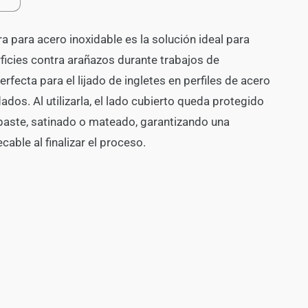
Aumentar
cantidad
para
a para acero inoxidable es la solución ideal para
Cinta
Protectora
ficies contra arañazos durante trabajos de
de
rfecta para el lijado de ingletes en perfiles de acero
Acero
ados. Al utilizarla, el lado cubierto queda protegido
Inoxidable
baste, satinado o mateado, garantizando una
cable al finalizar el proceso.