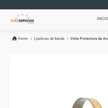
Ir
directamente
al contenido
INICI
Home
Lijadoras de banda
Cinta Protectora de Ac
Ir
directamente
a la
información
del producto