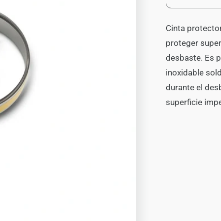
Reducir
cantidad
para
Cinta protector
Cinta
Protectora
proteger super
de
desbaste. Es pe
Acero
inoxidable sold
Inoxidable
durante el des
superficie impe