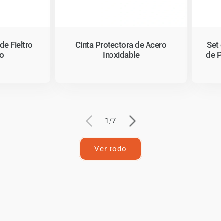
de Fieltro
Cinta Protectora de Acero
Set 
do
Inoxidable
de P
de
1
/
7
Ver todo