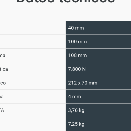
40 mm
100 mm
ima
108 mm
tica
7.800 N
ico
212 x 70 mm
ma
4 mm
TA
3,76 kg
7,25 kg