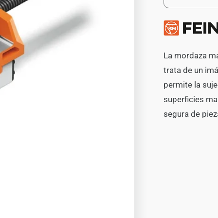
Reducir
cantidad
para
Prensa
Magnética
Móvil
La mordaza ma
FEIN
trata de un i
VersaMAG
permite la suj
superficies mag
segura de piez