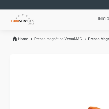
Ir
directamente
al contenido
INICI
Home
Prensa magnética VersaMAG
Prensa Magn
Ir
directamente
a la
información
del producto