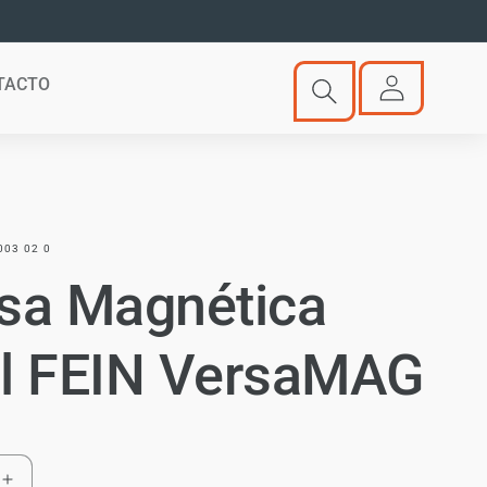
Iniciar
TACTO
sesión
 003 02 0
sa Magnética
l FEIN VersaMAG