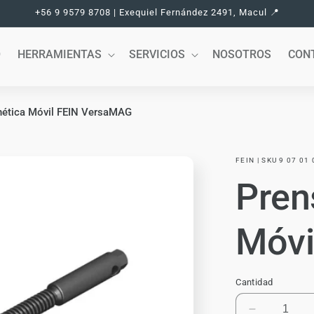
+56 9 9579 8708 | Exequiel Fernández 2491, Macul 📍
O
HERRAMIENTAS
SERVICIOS
NOSOTROS
CON
ética Móvil FEIN VersaMAG
FEIN | SKU 9 07 01
Pren
Móvi
Cantidad