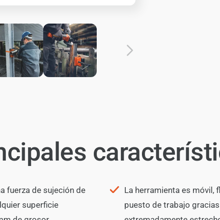
ncipales característ
a fuerza de sujeción de
La herramienta es móvil, f
lquier superficie
puesto de trabajo gracia
 mm de grosor.
extremadamente estrech