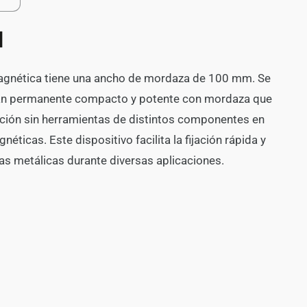
Aumentar
cantidad
para
Prensa
Magnética
Móvil
gnética tiene una ancho de mordaza de 100 mm. Se
FEIN
mán permanente compacto y potente con mordaza que
VersaMAG
eción sin herramientas de distintos componentes en
néticas. Este dispositivo facilita la fijación rápida y
as metálicas durante diversas aplicaciones.