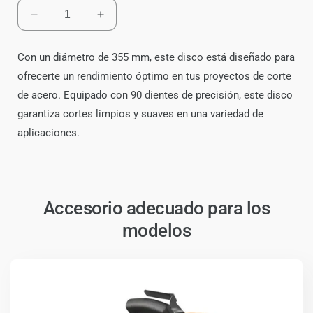
Reducir
Aumentar
cantidad
cantidad
para
para
Con un diámetro de 355 mm, este disco está diseñado para
Disco
Disco
ofrecerte un rendimiento óptimo en tus proyectos de corte
de
de
Sierra
Sierra
de acero. Equipado con 90 dientes de precisión, este disco
Fein
Fein
garantiza cortes limpios y suaves en una variedad de
Para
Para
aplicaciones.
Acero
Acero
Plano
Plano
Accesorio adecuado para los
modelos