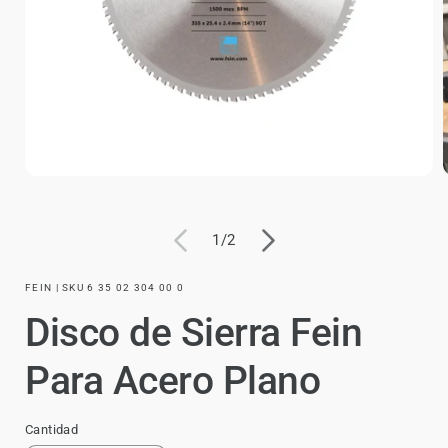
de
1
/
2
FEIN | SKU 6 35 02 304 00 0
Disco de Sierra Fein
Para Acero Plano
Cantidad