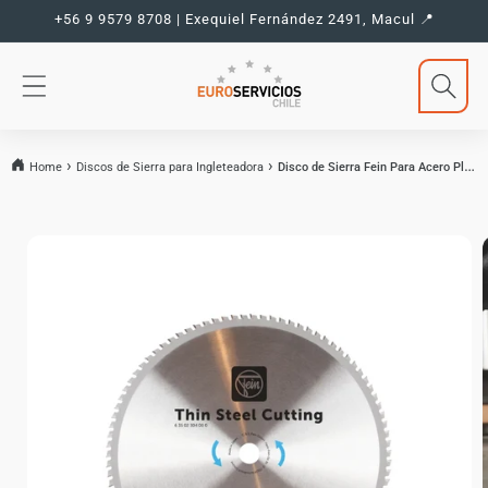
Ir
+56 9 9579 8708 | Exequiel Fernández 2491, Macul 📍
directamente
al contenido
Home
Discos de Sierra para Ingleteadora
Disco de Sierra Fein Para Acero Plano
Ir
directamente
a la
información
del producto