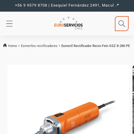
Ir
+56 9 9579 8708 | Exequiel Fernández 2491, Macul 📍
directamente
al contenido
Home
Esmeriles rectificadores
Esmeril Rectificador Recto Fein GSZ 8-280 PE
Ir
directamente
a la
información
del producto