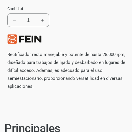
Cantidad
Reducir
Aumentar
cantidad
cantidad
para
para
Esmeril
Esmeril
Rectificador
Rectificador
Recto
Recto
Rectificador recto manejable y potente de hasta 28.000 rpm,
Fein
Fein
diseñado para trabajos de lijado y desbarbado en lugares de
GSZ
GSZ
difícil acceso. Además, es adecuado para el uso
8-
8-
280
280
semiestacionario, proporcionando versatilidad en diversas
PE
PE
aplicaciones.
Principales