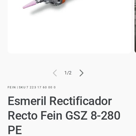
de
1
/
2
FEIN | SKU 7 223 17 60 00 0
Esmeril Rectificador
Recto Fein GSZ 8-280
PE