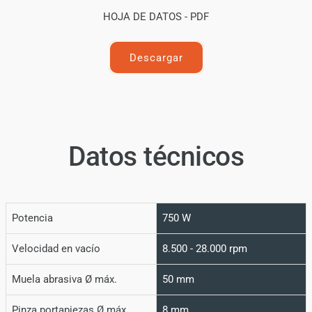
HOJA DE DATOS - PDF
Descargar
Datos técnicos
Potencia
750 W
Velocidad en vacío
8.500 - 28.000 rpm
Muela abrasiva Ø máx.
50 mm
Pinza portapiezas Ø máx.
8 mm