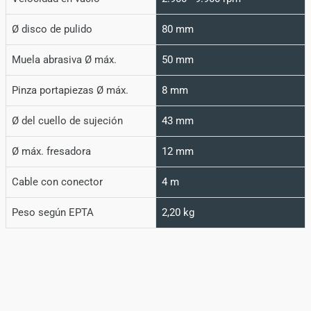
Ø disco de pulido
80 mm
Muela abrasiva Ø máx.
50 mm
Pinza portapiezas Ø máx.
8 mm
Ø del cuello de sujeción
43 mm
Ø máx. fresadora
12 mm
Cable con conector
4 m
Peso según EPTA
2,20 kg