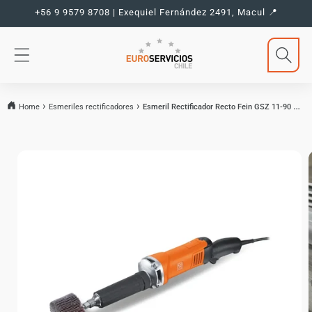
Ir
+56 9 9579 8708 | Exequiel Fernández 2491, Macul 📍
directamente
al contenido
Home
Esmeriles rectificadores
Esmeril Rectificador Recto Fein GSZ 11-90 PERL
Ir
directamente
a la
información
del producto