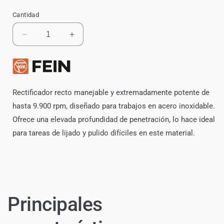
Cantidad
Reducir
Aumentar
cantidad
cantidad
para
para
Esmeril
Esmeril
Rectificador
Rectificador
Recto
Recto
Rectificador recto manejable y extremadamente potente de
Fein
Fein
hasta 9.900 rpm, diseñado para trabajos en acero inoxidable.
GSZ
GSZ
Ofrece una elevada profundidad de penetración, lo hace ideal
11-
11-
90
90
para tareas de lijado y pulido difíciles en este material.
PERL
PERL
Principales