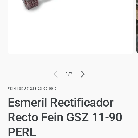
de
1
/
2
FEIN | SKU 7 223 23 60 00 0
Esmeril Rectificador
Recto Fein GSZ 11-90
PERL