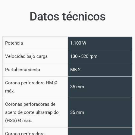
Datos técnicos
Potencia
1.100 W
Velocidad bajo carga
130 - 520 rpm
Portaherramienta
MK 2
Corona perforadora HM Ø
35 mm
máx.
Coronas perforadoras de
acero de corte ultrarrápido
35 mm
(HSS) Ø máx.
Corona perforadora