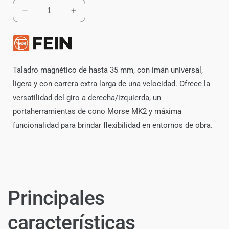
Reducir
Aumentar
cantidad
cantidad
para
para
Taladro
Taladro
Magnético
Magnético
Fein
Fein
Taladro magnético de hasta 35 mm, con imán universal,
KBU
KBU
ligera y con carrera extra larga de una velocidad. Ofrece la
35
35
versatilidad del giro a derecha/izquierda, un
MQW
MQW
portaherramientas de cono Morse MK2 y máxima
funcionalidad para brindar flexibilidad en entornos de obra.
Principales
características