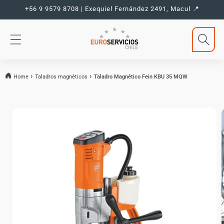
Ir
+56 9 9579 8708 | Exequiel Fernández 2491, Macul 📍
directamente
al contenido
Home
Taladros magnéticos
Taladro Magnético Fein KBU 35 MQW
Ir
directamente
a la
información
del producto