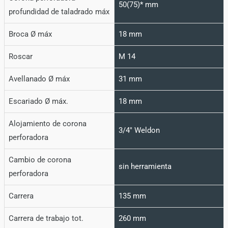
50(75)* mm
profundidad de taladrado máx
Broca Ø máx
18 mm
Roscar
M 14
Avellanado Ø máx
31 mm
Escariado Ø máx.
18 mm
Alojamiento de corona
3/4" Weldon
perforadora
Cambio de corona
sin herramienta
perforadora
Carrera
135 mm
Carrera de trabajo tot.
260 mm