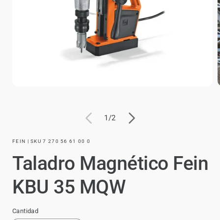
de
1
/
2
FEIN | SKU 7 270 56 61 00 0
Taladro Magnético Fein
KBU 35 MQW
Cantidad