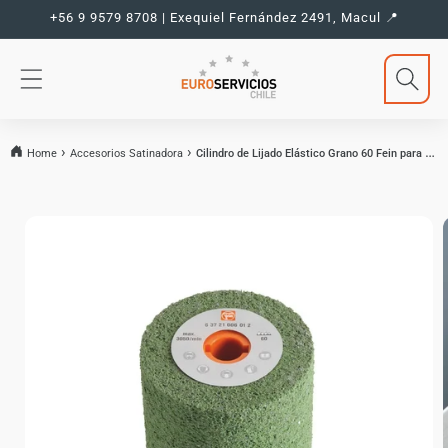
Ir
+56 9 9579 8708 | Exequiel Fernández 2491, Macul 📍
directamente
al contenido
Home
Accesorios Satinadora
Cilindro de Lijado Elástico Grano 60 Fein para Satinadora
Ir
directamente
a la
información
del producto