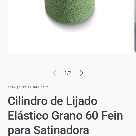
de
1
/
2
FEIN | 6 37 21 006 01 2
Cilindro de Lijado
Elástico Grano 60 Fein
para Satinadora