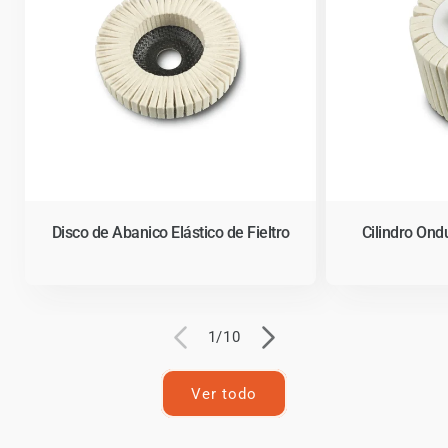
Disco de Abanico Elástico de Fieltro
Cilindro Ond
de
1
/
10
Ver todo