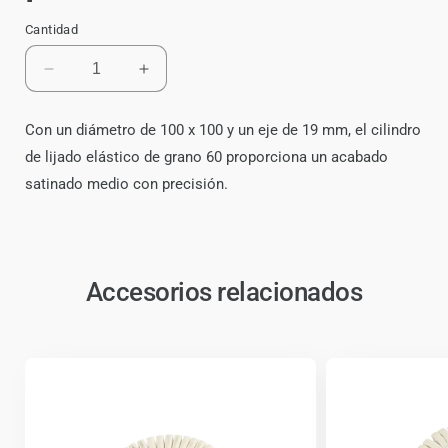
Cantidad
Reducir
Aumentar
cantidad
cantidad
para
para
Con un diámetro de 100 x 100 y un eje de 19 mm, el cilindro
Cilindro
Cilindro
de lijado elástico de grano 60 proporciona un acabado
de
de
Lijado
Lijado
satinado medio con precisión.
Elástico
Elástico
Grano
Grano
60
60
Fein
Fein
para
Accesorios relacionados
para
Satinadora
Satinadora